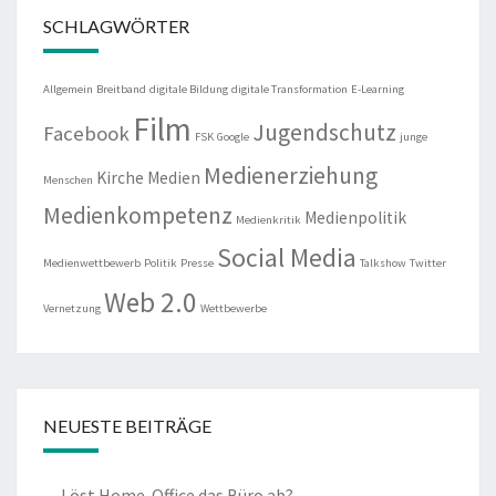
SCHLAGWÖRTER
Allgemein
Breitband
digitale Bildung
digitale Transformation
E-Learning
Film
Jugendschutz
Facebook
FSK
Google
junge
Medienerziehung
Kirche
Medien
Menschen
Medienkompetenz
Medienpolitik
Medienkritik
Social Media
Medienwettbewerb
Politik
Presse
Talkshow
Twitter
Web 2.0
Vernetzung
Wettbewerbe
NEUESTE BEITRÄGE
Löst Home-Office das Büro ab?